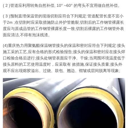
( 2 )管道应利用转角自然补偿, 10° ~60° 的弯头不宜用做自然补偿。
( 3 )预制直埋保温管的现场切割应符合下列规定:管道配管长度不宜小
于2m ;在切割时应采取措施防止外护管脆裂;切割后的工作钢管裸露长
度应与原成品管的工作钢管裸露长度一致;切割后裸露的工作钢管外表
面应清洁,不得有泡沫残渣。
(4)重庆热力用聚氨酯保温钢管接头的保温和密封应符合下列规定:接头
施工采的工艺,应有合格的形式检验报告;接头的保温和密封应在接头焊
口检验合格后进行;接头处钢管表面应干净、干燥;当周围环境温度低于
接头原料的工艺使用温度时，应采取有 效措施,保证接头质量;接头外
观不应出现熔胶溢出、过烧、鼓包、翘边、褶皱或层间脱离等现象;