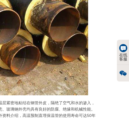
在线
客服
温层紧密地粘结在钢管外皮，隔绝了空气和水的渗入，
壳、玻璃钢外壳均具有良好的防腐、绝缘和机械性能。
外资料介绍，高温预制直埋保温管的使用寿命可达50年
。