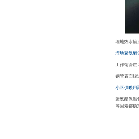
埋地热水输
埋地聚氨酯
工作钢管层 根
钢管表面经过
小区供暖用
聚氨酯保温
等因素都确