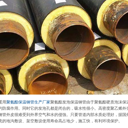
暖用
聚氨酯保温钢管生产厂家
聚氨酯发泡保温钢管由于聚氨酯硬质泡沫保
的防腐作用。同时它的发泡孔都是闭合的，吸水性很小。高密度聚乙烯外
钢管外皮很难受到外界空气和水的侵蚀。只要管道内部水质处理好，据国
统的地沟敷设、架空敷设使用寿命高占地少，施工快，有利环境保护