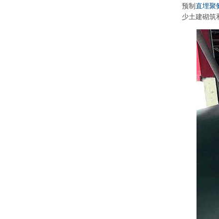
预制
直埋聚
少土建砌筑