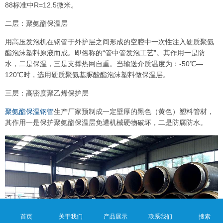
88标准中R=12.5微米。
二层：聚氨酯保温层
用高压发泡机在钢管于外护层之间形成的空腔中一次性注入硬质聚氨
酯泡沫塑料原液而成。即俗称的“管中管发泡工艺”。其作用一是防
水，二是保温，三是支撑热网自重。当输送介质温度为：-50℃—
120℃时，选用硬质聚氨基脲酸酯泡沫塑料做保温层。
三层：高密度聚乙烯保护层
聚氨酯保温钢管
生产厂家预制成一定壁厚的黑色（黄色）塑料管材，
其作用一是保护聚氨酯保温层免遭机械硬物破坏，二是防腐防水。
首页
关于我们
产品展示
联系我们
搜索