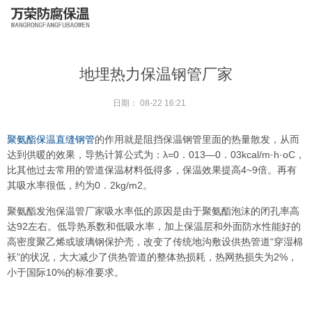
地埋热力保温钢管厂家
日期：
08-22 16:21
聚氨酯保温直缝钢管
的作用就是阻挡保温钢管里面的热量散发，从而
达到供暖的效果，导热计算公式为：λ=0．013—0．03kcal/m·h·oC，
比其他过去常用的管道保温材料低得多，保温效果提高4~9倍。再有
其吸水率很低，约为0．2kg/m2。
聚氨酯发泡保温管厂家吸水率低的原因是由于聚氨酯泡沫的闭孔率高
达92左右。低导热系数和低吸水率，加上保温层和外面防水性能好的
高密度聚乙烯或玻璃钢保护壳，改变了传统地沟敷设供热管道“穿湿棉
袄”的状况，大大减少了供热管道的整体热损耗，热网热损失为2%，
小于国际10%的标准要求。