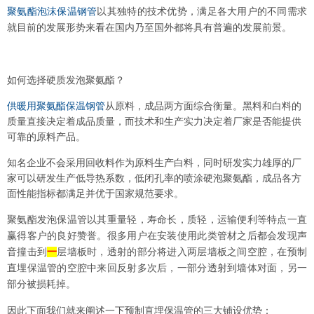
聚氨酯泡沫保温钢管
以其独特的技术优势，满足各大用户的不同需求
就目前的发展形势来看在国内乃至国外都将具有普遍的发展前景。
如何选择硬质发泡聚氨酯？
供暖用聚氨酯保温钢管
从原料，成品两方面综合衡量。黑料和白料的
质量直接决定着成品质量，而技术和生产实力决定着厂家是否能提供
可靠的原料产品。
知名企业不会采用回收料作为原料生产白料，同时研发实力雄厚的厂
家可以研发生产低导热系数，低闭孔率的喷涂硬泡聚氨酯，成品各方
面性能指标都满足并优于国家规范要求。
聚氨酯发泡保温管以其重量轻，寿命长，质轻，运输便利等特点一直
赢得客户的良好赞誉。很多用户在安装使用此类管材之后都会发现声
音撞击到
一
层墙板时，透射的部分将进入两层墙板之间空腔，在预制
直埋保温管的空腔中来回反射多次后，一部分透射到墙体对面，另一
部分被损耗掉。
因此下面我们就来阐述一下预制直埋保温管的三大铺设优势：