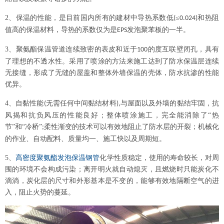
2
、保温的性能，是目前国内所有的建材中导热系数低
≤
和热阻
(
0.024)
值高的保温材料，导热的系数仅为是
发泡聚苯板的一半。
EPS
3
、聚氨酯保温管道连续致密的表皮和近于
的度互联壁闭孔，具有
100
了理想的不透水性。采用了喷涂的方法来施工达到了防水保温层连续
无接缝，形成了无缝的屋盖和整体外墙保温的壳体，防水抗渗的性能
优异。
4
、自黏性能
无需任何中间黏结材料
与屋面以及外墙的黏结牢固，抗
(
),
风揭和抗负风压的性能良好；整体喷涂施工，完全能消除了“热
节”和“冷桥”
柔性渐变的技术可以有效地阻止了防水层的开裂；机械化
;
的作业、自动配料、质量均一、施工快以及周期短。
5
、
高密度聚氨酯发泡保温钢管
化学性质稳定，使用的寿命较长，对周
围的环境不会构成污染；离开明火就自动熄灭，且燃烧时只能炭化不
滴淌，炭化层的尺寸和外形基本是不变的，能够有效地隔断空气的进
入，阻止火势的蔓延。