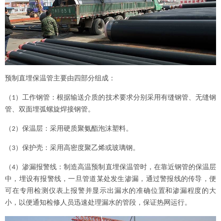
预制直埋保温管主要由四部分组成：
（
）工作钢管：根据输送介质的技术要求分别采用有缝钢管、无缝钢
1
管、双面埋弧螺旋焊接钢管。
（
）保温层：采用硬质聚氨酯泡沫塑料。
2
（
）保护壳：采用高密度聚乙烯或玻璃钢。
3
（
）渗漏报警线：制造高温预制直埋保温管时，在靠近钢管的保温层
4
中，埋设有报警线，一旦管道某处发生渗漏，通过警报线的传导，便
可在专用检测仪表上报警并显示出漏水的准确位置和渗漏程度的大
小，以便通知检修人员迅速处理漏水的管段，保证热网运行。