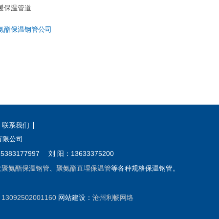
暖保温管道
氨酯保温钢管公司
联系我们
道有限公司
77997 刘 阳：13633375200
发
聚氨酯保温钢管
、
聚氨酯直埋保温管
等各种规格保温钢管。
：
13092502001160
网站建设：
沧州利畅网络