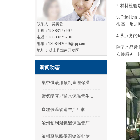
2.材料检
3.价格比
很高，反之
联系人：吴英云
手机：15383177997
4.从服务
电话：13633375200
邮箱：1398442049@qq.com
除了产品质
地址： 盐山县城南开发区
安装服务，
新闻动态
集中供暖用预制直埋保温 ...
聚氨酯直埋输水保温管生 ...
直埋保温管道生产厂家
沧州预制聚氨酯保温管厂 ...
沧州聚氨酯保温钢管批发 ...