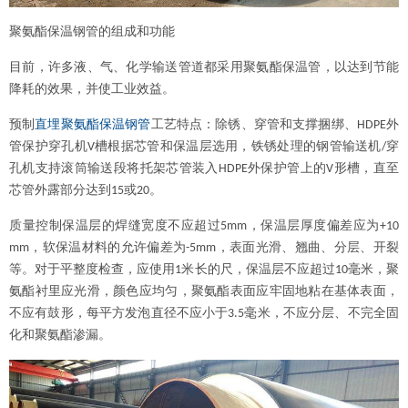
聚氨酯保温钢管的组成和功能
目前，许多液、气、化学输送管道都采用聚氨酯保温管，以达到节能
降耗的效果，并使工业效益。
预制
直埋聚氨酯保温钢管
工艺特点：除锈、穿管和支撑捆绑、
外
HDPE
管保护穿孔机
槽根据芯管和保温层选用，铁锈处理的钢管输送机
穿
V
/
孔机支持滚筒输送段将托架芯管装入
外保护管上的
形槽，直至
HDPE
V
芯管外露部分达到
或
。
15
20
质量控制保温层的焊缝宽度不应超过
，保温层厚度偏差应为
5mm
+10
，软保温材料的允许偏差为
，表面光滑、翘曲、分层、开裂
mm
-5mm
等。对于平整度检查，应使用
米长的尺，保温层不应超过
毫米，聚
1
10
氨酯衬里应光滑，颜色应均匀，聚氨酯表面应牢固地粘在基体表面，
不应有鼓形，每平方发泡直径不应小于
毫米，不应分层、不完全固
3.5
化和聚氨酯渗漏。