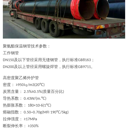
聚氨酯保温钢管技术参数：
工作钢管
及以下管径采用无缝钢管，执行标准
；
DN150
GB8163
及以上管径采用螺旋焊管，执行标准
。
DN200
GB9711
高密度聚乙烯外护管
密度：
㎏
≥950
/m3(20℃)
炭黑含量：
质量百分比
2.5%±0.5%(
)
导热系数：
0.43W/(m.℃)
热膨胀系数：
180×10-6(1℃)
熔融指数：
0.50~0.70g(MFI 190℃/5kg)
拉伸强度：
≥17MPa
断裂伸长率：
≥350%