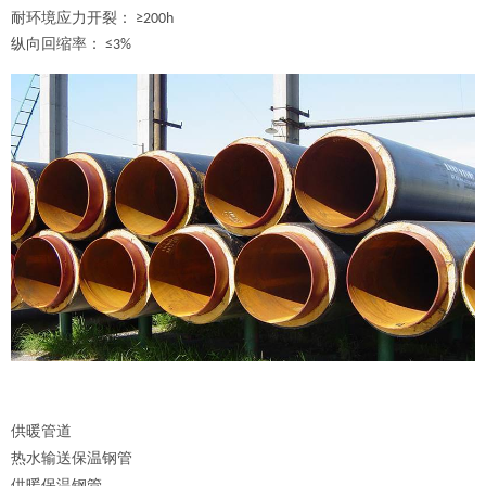
耐环境应力开裂：
≥200h
纵向回缩率：
≤3%
供暖管道
热水输送保温钢管
供暖保温钢管