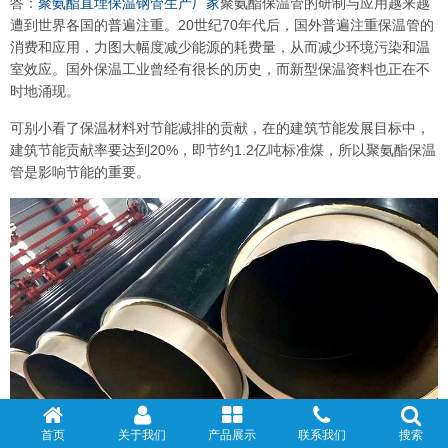
答：
聚氨酯直埋保温钢管生产厂家
聚氨酯保温管的研制与应用越来越
遭到世界各国的普遍注重。20世纪70年代后，国外普遍注重保温管的
消费和应用，力图大幅度减少能源的耗费量，从而减少环境污染和温
室效应。国外保温工业曾经有很长的历史，而新型保温资料也正在不
时地涌现。
可别小看了保温材料对节能减排的贡献，在的建筑节能发展目标中，
建筑节能贡献率要达到20%，即节约1.2亿吨标准煤，所以聚氨酯保温
管是影响节能的重要。
首页
关于我们
产品展示
联系我们
搜索