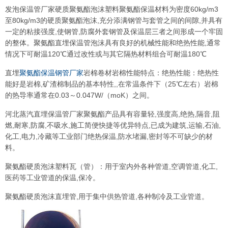
发泡保温管厂家硬质聚氨酯泡沫塑料聚氨酯保温材料为密度60kg/m3
至80kg/m3的硬质聚氨酯泡沫,充分添满钢管与套管之间的间隙,并具有
一定的粘接强度,使钢管,防腐外套钢管及保温层三者之间形成一个牢固
的整体。聚氨酯直埋保温管泡沫具有良好的机械性能和绝热性能,通常
情况下可耐温120℃通过改性或与其它隔热材料组合可耐温180℃
直埋
聚氨酯保温钢管厂家
岩棉卷材岩棉性能特点：绝热性能：绝热性
能好是岩棉,矿渣棉制品的基本特性,,在常温条件下（25℃左右）岩棉
的热导率通常在0.03～0.047W/（moK）之间。
河北蒸汽直埋保温管厂家聚氨酯产品具有容量轻,强度高,绝热,隔音,阻
燃,耐寒,防腐,不吸水,施工简便快捷等优异特点,已成为建筑,运输,石油,
化工,电力,冷藏等工业部门绝热保温,防水堵漏,密封等不可缺少的材
料。
聚氨酯硬质泡沫塑料瓦（管）：用于室内外各种管道,空调管道,化工,
医药等工业管道的保温,保冷。
聚氨酯硬质泡沫直埋管,用于集中供热管道,各种制冷及工业管道。