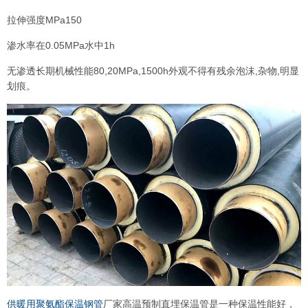
拉伸强度MPa150
渗水率在0.05MPa水中1h
无渗透长期机械性能80,20MPa,1500h外观不得有残余泡沫,杂物,明显
划痕。
供暖用聚氨酯保温钢管
厂家高温预制直埋保温管是一种保温性能好，