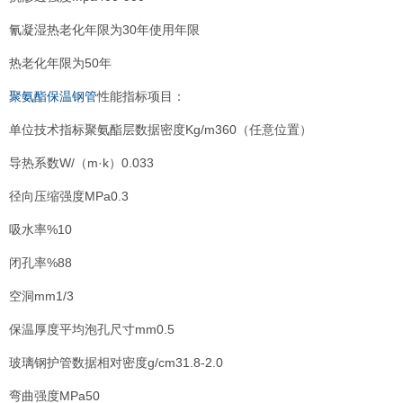
氰凝湿热老化年限为30年使用年限
热老化年限为50年
聚氨酯保温钢管
性能指标项目：
单位技术指标聚氨酯层数据密度Kg/m360（任意位置）
导热系数W/（m·k）0.033
径向压缩强度MPa0.3
吸水率%10
闭孔率%88
空洞mm1/3
保温厚度平均泡孔尺寸mm0.5
玻璃钢护管数据相对密度g/cm31.8-2.0
弯曲强度MPa50