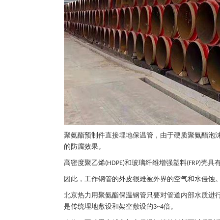
聚氨酯预制件直接埋地保温管，由于硬质聚氨酯泡
的防腐效果。
高密度聚乙烯
和玻璃纤维增强塑料
壳具
(HDPE)
(FRP)
因此，工作钢管的外皮很难被外界的空气和水侵蚀
北京热力用聚氨酯保温钢管只要对管道内部水质进
是传统埋地敷设和架空敷设的
倍。
3~4