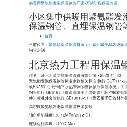
供暖用聚氨酯发泡保温钢管厂家-万荣防腐保温管道
小区集中供暖用聚氨酯发泡保
保温钢管、直埋保温钢管
页
首页
面
当前位置：
聚氨酯保温钢管首页
>
供暖用聚氨酯发泡保
导
钢管定制
航
北京热力工程用保温
作者：沧州万荣防腐保温管道有限公司
•
2020-11-30
聚氨酯发泡保温钢管标准参数相关标准 执行 CJ/T11
或EN253《用于地下水热管网的整体预制保温系统，
钢管执行 GB8163《输送流体用无缝钢管》标准螺旋钢管执行
件》标准外套管执行 GB13018-91《聚乙烯(PE)管
高密度聚氨酯发泡保温钢管技术参数:
轴向剪切强度: ≥0.12MPa(23±2℃)
连续运行温度: 140℃ Max