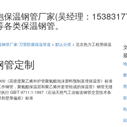
温钢管厂家(吴经理：1538317
等各类保温钢管。
温钢管厂家-万荣防腐保温管道
>
默认分类
>
北京热力工程用保温
钢管定制
地
聚
4-2000《高密度聚乙烯外护管聚氨酯泡沫塑料预制直埋保温管》标准
黑
由工作钢管，聚氨酯保温层和聚乙烯外套管组成的保温管》钢管无缝
 GB/T 9711.1-1997《石油天然气工业输送钢管交货技术条
架
材外径和壁厚偏差》标准
热
回