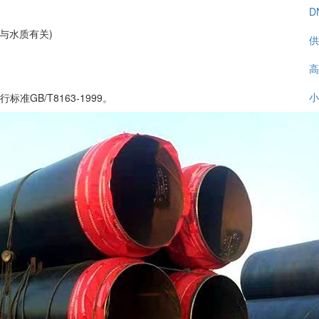
D
命与水质有关)
供
高
小
准GB/T8163-1999。