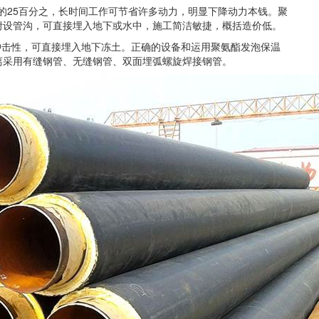
25百分之，长时间工作可节省许多动力，明显下降动力本钱。聚
附设管沟，可直接埋入地下或水中，施工简洁敏捷，概括造价低。
击性，可直接埋入地下冻土。正确的设备和运用聚氨酯发泡保温
离采用有缝钢管、无缝钢管、双面埋弧螺旋焊接钢管。