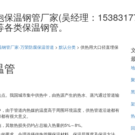
温钢管厂家(吴经理：1538317
等各类保温钢管。
温钢管厂家-万荣防腐保温管道
>
默认分类
>
供热用大口径直埋保
温管
地
聚
黑
焦点。我国城市集中供热中，由热源产生的热水、蒸汽通过管道输
架
中，由于管道内热媒的温度高于周围环境温度，供热管道沿途都有
热
排都有很大意义。
，其散热损失仍约占总输入热量的5%～8%。
回
上的要求，合理选择供热管网保温材料、保温层厚度及保温方法，