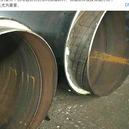
D
耗尤为重要。
供
高
小