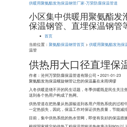
供暖用聚氨酯发泡保温钢管厂家-万荣防腐保温管道
小区集中供暖用聚氨酯发泡保
保温钢管、直埋保温钢管
页
首页
面
当前位置：
聚氨酯保温钢管首页
>
供暖用聚氨酯发泡保
导
温管
航
供热用大口径直埋保
作者：沧州万荣防腐保温管道有限公司
•
2021-01-23
聚氨酯发泡保温螺旋钢管让您的保温赢在未雨绸缪
入冬供暖是绕不开的民生话题，冬季供暖既是民生关注
送到各个热用户构成了热网。
供热管道在把热量从热源输送到各用户用热系统的过程
一定热损失，因此，保温工作对保证供热质量，节能减
目前，集中供热系统的热水管网，即使有良好的保温措施
根据国家规定的供热工程保温管输送热效率达到90%以