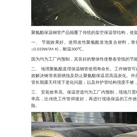
聚氨酯保温钢管产品颠覆了传统的架空保温管结构，使
一、
节能效果好。使用改性聚氨酯发泡复合材料，替
≤
·
，耐温
℃。
0.033W/(M
K)
300
因为均为工厂内预制，其良好的整体性使整条管线的节
二、
地埋聚氨酯直埋保温钢管
使用寿命长。工作钢管可
效解决钢管表面锈蚀及防止聚氨酯保温层高温炭化。外
管长期露天环境下老化问题；以及外护管结构强度不够
三、
安装效率高。保温管道均为工厂内预制，现场只需
率高，比传统工作管焊接好，再进行现场保温的工作
险。