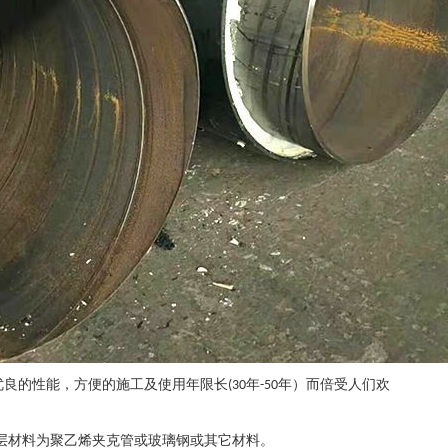
优良的性能，方便的施工及使用年限长
年
年）而倍受人们欢
(30
-50
层材料为聚乙烯夹克管或玻璃钢或其它材料。