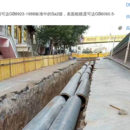
D
8923-1988标准中的Sa2级，表面粗糙度可达GB6060.5-
供
高
小