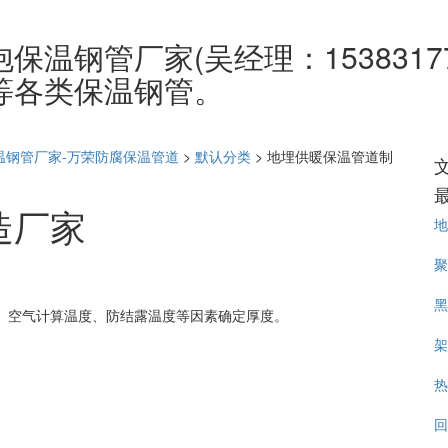
温钢管厂家(吴经理：1538317
等各类保温钢管。
温钢管厂家-万荣防腐保温管道
>
默认分类
>
地埋供暖保温管道制
造厂家
地
聚
黑
、空气计算温度、防结露温度等因素确定厚度。
架
热
回