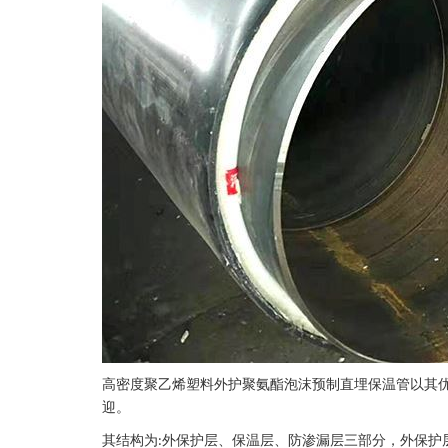
高密度聚乙烯塑料外护聚氨酯泡沫预制直埋保温管以其
迎
。
其结构为
外保护层、保温层、防渗漏层三部分，外保护
: