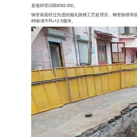
直缝焊管(GB3092-93)。
钢管表面经过先进的抛丸除锈工艺处理后，钢管除锈等级可达GB
88标准中R=12.5微米。