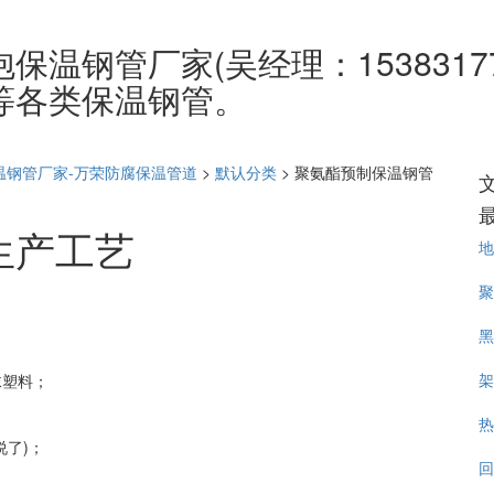
温钢管厂家(吴经理：1538317
等各类保温钢管。
温钢管厂家-万荣防腐保温管道
>
默认分类
>
聚氨酯预制保温钢管
生产工艺
地
聚
黑
架
沫塑料；
热
说了)；
回