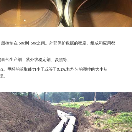
一般控制在
到
之间。外部保护数据的密度、组成和应用都
-50c
+50c
。
的氧气生产剂、紫外线稳定剂、炭黑等。
。甲醛的萃取能力小于或等于
和均匀的颗粒的大小从
m3
0.1%,
理。
。