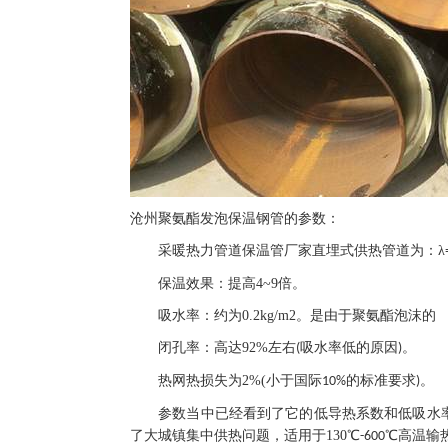
沧州聚氨酯发泡保温钢管的参数：
采暖热力管道保温管厂家直埋式供热管道为：
λ
保温效果：提高
4~9
倍。
吸水率：约为
0.2kg/m2
。是由于聚氨酯泡沫的
闭孔率：高达
92%
左右
吸水率低的原因
。
(
)
热网热损失为
2%(
小于国际
的标准要求
。
10%
)
参数当中已经看到了它的低导热系数和低吸水率
了大城镇集中供热问题，适用于
130
℃
℃高温输
-600