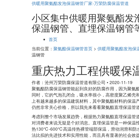
供暖用聚氨酯发泡保温钢管厂家-万荣防腐保温管道
小区集中供暖用聚氨酯发泡保
保温钢管、直埋保温钢管
页
首页
面
当前位置：
聚氨酯保温钢管首页
>
供暖用聚氨酯发泡保
导
温钢管
航
重庆热力工程供暖保
作者：沧州万荣防腐保温管道有限公司
•
2020-11-19
聚氨酯防腐保温钢管能起到良好的防腐作用，因为聚氨
同时，它的气泡孔闭合，吸水率很小，高密度聚乙烯壳
上有越来越多的保温建筑材料，其中聚氨酯材料的保温
仍然非常关心价格，所以我先来看看聚氨酯直埋保温管
考虑到整个市场发展趋势，根据热力聚氨酯直埋保温管
对消费者来说无疑是个好消息。直埋保温管是一种保温
热130℃-600℃高温传热裸管端部保温，滑动润滑和
法比拟的先进技术和实用性能，而且具有显著的社会效