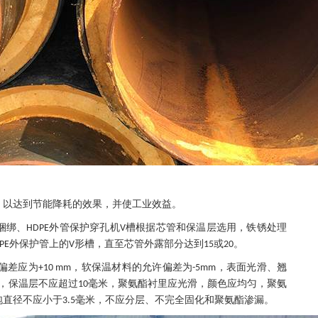
，以达到节能降耗的效果，并使工业效益。
捆绑、
外管保护穿孔机
槽根据芯管和保温层选用，铁锈处理
HDPE
V
外保护管上的
形槽，直至芯管外露部分达到
或
。
PE
V
15
20
偏差应为
，软保温材料的允许偏差为
，表面光滑、翘
+10 mm
-5mm
，保温层不应超过
毫米，聚氨酯衬里应光滑，颜色应均匀，聚氨
10
泡直径不应小于
毫米，不应分层、不完全固化和聚氨酯渗漏。
3.5