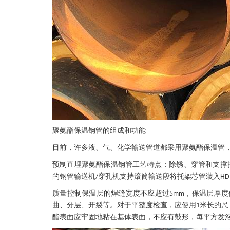
聚氨酯保温钢管的组成和功能
目前，许多液、气、化学输送管道都采用聚氨酯保温管
预制直埋聚氨酯保温钢管工艺特点：除锈、穿管和支撑
的钢管输送机
穿孔机支持滚筒输送段将托架芯管装入
/
HD
质量控制保温层的焊缝宽度不应超过
，保温层厚度
5mm
曲、分层、开裂等。对于平整度检查，应使用
米长的尺
1
酯表面应牢固地粘在基体表面，不应有鼓形，每平方发