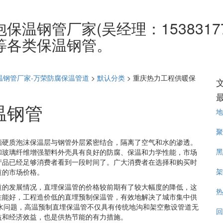
温钢管厂家(吴经理：1538317
等各类保温钢管。
温钢管厂家-万荣防腐保温管道
>
默认分类
>
重庆热力工程供暖保
温钢管
地
聚
酯硬质泡沫保温层与钢管外层紧密结合，隔离了空气和水的渗透。
黑
和玻璃纤维增强塑料外壳具有良好的防腐、保温和力学性能，市场
产品已经足够消费者看到一段时间了。广大消费者在选择和购买时
架
道的市场价格。
道的发展情况，直埋保温管的价格较前期有了较大幅度的降低，这
热
性能好，工程造价低的直埋预制保温管，有效地解决了城市集中供
防水问题，高温预制直埋保温管不仅具有传统地沟和架空敷设管道无
回
益和经济效益，也是供热节能的有力措施。