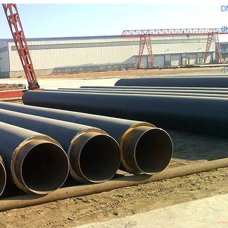
D
供
高
小