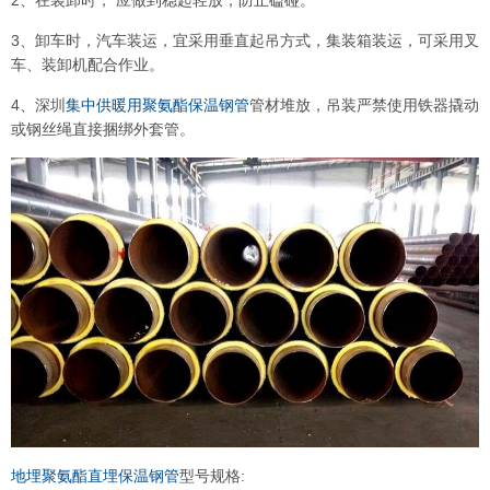
3、卸车时，汽车装运，宜采用垂直起吊方式，集装箱装运，可采用叉
车、装卸机配合作业。
4、深圳
集中供暖用聚氨酯保温钢管
管材堆放，吊装严禁使用铁器撬动
或钢丝绳直接捆绑外套管。
地埋聚氨酯直埋保温钢管
型号规格: