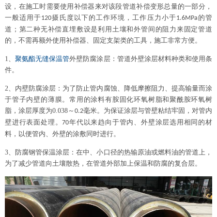
设，在施工时需要使用补偿器来对该段管道补偿变形总量的一部分，
一般适用于
摄氏度以下的工作环境，工作压力小于
的管
120
1.6MPa
道；第二种无补偿直埋敷设是利用土壤和外管间的阻力来固定管道
的，不需再额外使用补偿器、固定支架类的工具，施工非常方便。
1、
聚氨酯无缝保温管
外壁防腐涂层：管道外壁涂层材料种类和使用条
件。
2、
内壁防腐涂层：为了防止管内腐蚀、降低摩擦阻力、提高输量而涂
于管子内壁的薄膜。常用的涂料有胺固化环氧树脂和聚酰胺环氧树
脂，涂层厚度为
0.038
～
毫米。为保证涂层与管壁粘结牢固，对管内
0.2
壁进行表面处理。
年代以来趋向于管内、外壁涂层选用相同的材
70
料，以便管内、外壁的涂敷同时进行。
3、
防腐钢管保温涂层：在中、小口径的热输原油或燃料油的管道上，
为了减少管道向土壤散热，在管道外部加上保温和防腐的复合层。