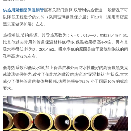
供热用聚氨酯保温钢管
据有关部门测算
,
双管制供热管道
一般情况下可
,
以降低工程造价的
％（采用玻璃钢做保护层）和
％（采用高密度
25
10
黑夹克做保护层）左右。
热损耗低
,
节约能源。其导热系数为：λ＝
．
—
．
／
·
·
0
013
0
03kcal
m
h
oC,
比其他过去常用的管道保温材料低得多
保温效果提高
倍。再有其
,
4~9
吸水率很低
约为
．
／
。吸水率低的原因是由于聚氨酯泡沫的闭
,
0
2kg
m2
孔率高达
％左右。
92
低导热系数和低吸水率
,
加上保温层和外面防水性能好的高密度黑夹克
或玻璃钢保护壳
改变了传统地沟敷设供热管道“穿湿棉袄”的状况
大大
,
,
减少了供热管道的整体热损耗
热网热损失为
％
小于国际
％的标准
,
2
,
10
要求。