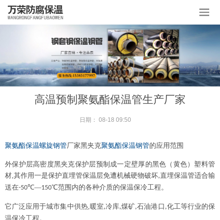
高温预制聚氨酯保温管生产厂家
日期：
08-18 09:50
聚氨酯保温螺旋钢管
厂家黑夹克
聚氨酯保温钢管
的应用范围
外保护层高密度黑夹克保护层预制成一定壁厚的黑色（黄色）塑料管
材
,
其作用一是保护直埋管保温层免遭机械硬物破坏
直埋保温管适合输
,
送在
℃—
℃范围内的各种介质的保温保冷工程。
-50
150
它广泛应用于城市集中供热
,
暖室
冷库
煤矿
石油港口
化工等行业的保
,
,
,
,
温保冷工程。