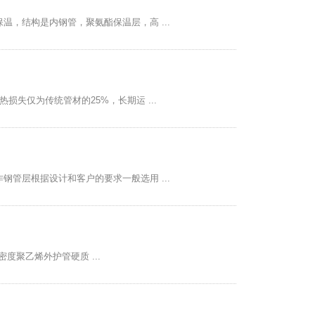
，结构是内钢管，聚氨酯保温层，高 ...
失仅为传统管材的25%，长期运 ...
管层根据设计和客户的要求一般选用 ...
密度聚乙烯外护管硬质 ...