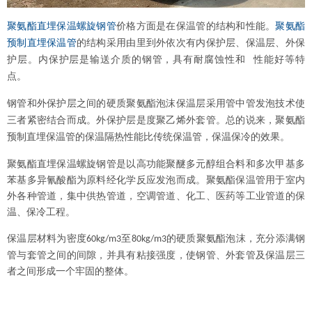
聚氨酯直埋保温螺旋钢管
价格方面是在保温管的结构和性能。
聚氨酯
预制直埋保温管
的结构采用由里到外依次有内保护层、保温层、外保
护层。内保护层是输送介质的钢管，具有耐腐蚀性和
性能好等特
点。
钢管和外保护层之间的硬质聚氨酯泡沫保温层采用管中管发泡技术使
三者紧密结合而成。外保护层是度聚乙烯外套管。总的说来，聚氨酯
预制直埋保温管的保温隔热性能比传统保温管，保温保冷的效果。
聚氨酯直埋保温螺旋钢管是以高功能聚醚多元醇组合料和多次甲基多
苯基多异氰酸酯为原料经化学反应发泡而成。聚氨酯保温管用于室内
外各种管道，集中供热管道，空调管道、化工、医药等工业管道的保
温、保冷工程。
保温层材料为密度
至
的硬质聚氨酯泡沫，充分添满钢
60kg/m3
80kg/m3
管与套管之间的间隙，并具有粘接强度，使钢管、外套管及保温层三
者之间形成一个牢固的整体。