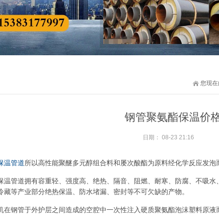
您现在
钢管聚氨酯保温价
日期：
08-23 21:16
保温管道
所以高性能聚醚多元醇组合料和屡次酸酯为原料经化学反应发泡
保温管道拥有容重轻、强度高、绝热、隔音、阻燃、耐寒、防腐、不吸水
冷藏等产业部分绝热保温、防水堵漏、密封等不可欠缺的产物。
机在钢管于外护层之间造成的空腔中一次性注入硬质聚氨酯泡沫塑料原液