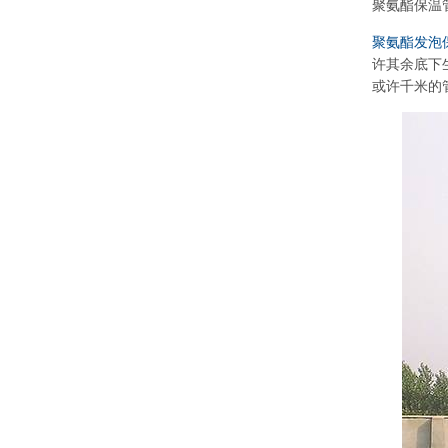
聚氨酯保温
聚氨酯发泡
许其余底下
或许千米的