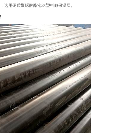
℃时，选用硬质聚脲酸酯泡沫塑料做保温层。
销