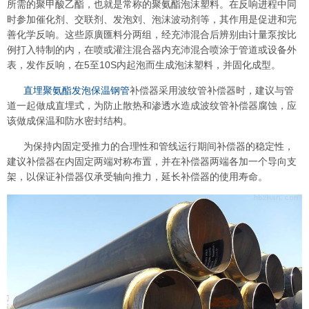
所需的聚甲酸乙酯，也就是常称的聚氨酯泡沫塑料。在反响进程中同
时参加催化剂、交联剂、发泡刘、泡沫波动剂等，其作用是促进和完
善化学反响。这些原廣匯料分两组，经充沛混合后辨别由计量泵按比
例打入特制的内，在喷或灌注混合器内充沛混合喷涂于管道或设备外
表，发作反响，在5至10S内起泡而生成泡沫塑料，并固化成型。
直埋聚氨酯发泡保温钢管
补偿器采用波纹管补偿器时，建议与管
道一起做成直埋式，为防止散热和渗透水造成波纹管补偿器腐蚀，应
该做成保温和防水密封结构。
为保持内固定受推力的合理性和管线运行期间补偿器的稳定性，
建议补偿器在内固定两端对称布置，并在补偿器两端各加一个导向支
架，以保证补偿器仅承受轴向推力，延长补偿器的使用寿命。