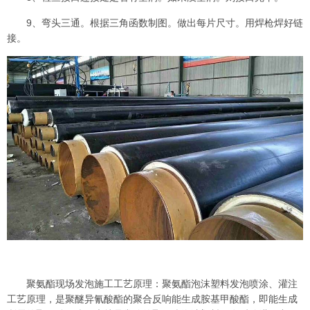
9、弯头三通。根据三角函数制图。做出每片尺寸。用焊枪焊好链
接。
聚氨酯现场发泡施工工艺原理：聚氨酯泡沫塑料发泡喷涂、灌注
工艺原理，是聚醚异氰酸酯的聚合反响能生成胺基甲酸酯，即能生成