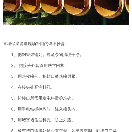
直埋保温管道现场补口的详细步骤：
1、把钢管焊缝处。焊渣杂物清理干净。
2。 把接头外套管用铁丝困紧。
3、用热收缩带。把封口处热缩封紧。
4、在接头处开注料孔。
5、按接口所需用发泡料量称准确。
6、用手电钻搅拌均匀。注入接头内。
7、用堵塞堵住注料孔。防止外露。
8、检查接口连接处是否有空洞。如果没空洞。则接口完毕。