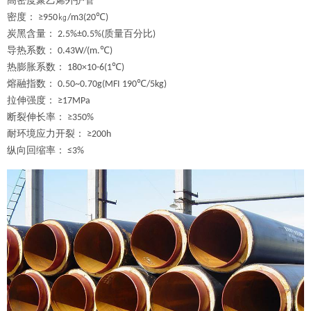
高密度聚乙烯外护管
密度：
㎏
≥950
/m3(20℃)
炭黑含量：
质量百分比
2.5%±0.5%(
)
导热系数：
0.43W/(m.℃)
热膨胀系数：
180×10-6(1℃)
熔融指数：
0.50~0.70g(MFI 190℃/5kg)
拉伸强度：
≥17MPa
断裂伸长率：
≥350%
耐环境应力开裂：
≥200h
纵向回缩率：
≤3%