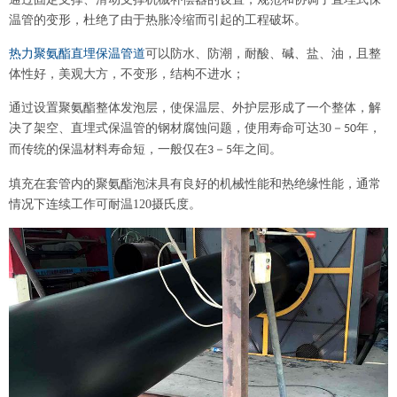
温管的变形，杜绝了由于热胀冷缩而引起的工程破坏
。
热力聚氨酯直埋保温管道
可以防水、防潮，耐酸、碱、盐、油，且整
体性好，美观大方，不变形，结构不进水；
通过设置聚氨酯整体发泡层，使保温层、外护层形成了一个整体，解
决了架空、直埋式保温管的钢材腐蚀问题，使用寿命可达
30
－
年，
50
而传统的保温材料寿命短，一般仅在
－
年之间
。
3
5
填充在套管内的聚氨酯泡沫具有良好的机械性能和热绝缘性能，通常
情况下连续工作可耐温
120
摄氏度。