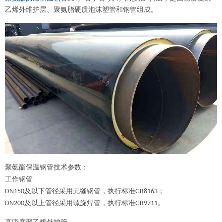
乙烯外维护层、聚氨脂硬质泡沫塑管和钢管组成。
聚氨酯保温钢管技术参数：
工作钢管
及以下管径采用无缝钢管，执行标准
；
DN150
GB8163
及以上管径采用螺旋焊管，执行标准
。
DN200
GB9711