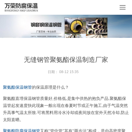
无缝钢管聚氨酯保温制造厂家
日期：
08-12 15:35
聚氨酯保温钢管
的保温原理是什么？
聚氨酯直埋保温钢管质量好
,
价格低
是集中供热的抱负产品
聚氨酯保
,
.
温管起发速度快此现象一般出现在春夏时节或正午施工
由于气温突然
,
升高事气温太所致
可将黑料用冷水泠却或夜间放在室外天然冷却
防止
.
,
太阳直晒。
聚氨酯防腐保温钢管
又称
“管中管”其有“两步法”构成，是由高密度聚