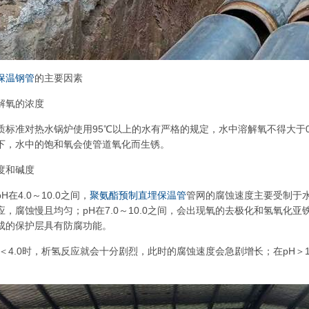
保温钢管
的主要因素
解氧的浓度
标准对热水锅炉使用95℃以上的水有严格的规定，水中溶解氧不得大于0.1m
下，水中的饱和氧会使管道氧化而生锈。
度和碱度
在4.0～10.0之间，
聚氨酯预制直埋保温管
管网的腐蚀速度主要受制于水中
，腐蚀慢且均匀；pH在7.0～10.0之间，会出现氧的去极化和氢氧化亚
成的保护层具有防腐功能。
H＜4.0时，析氢反应就会十分剧烈，此时的腐蚀速度会急剧增长；在pH＞