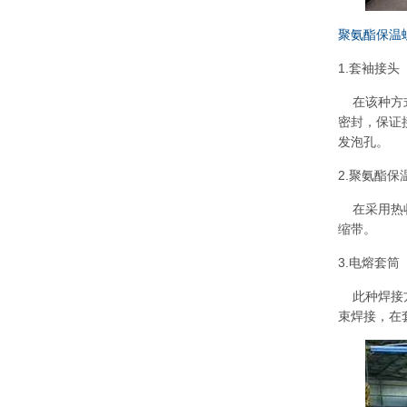
聚氨酯保温
1.套袖接头
在该种方式
密封，保证
发泡孔。
2.聚氨酯
在采用热收
缩带。
3.电熔套筒
此种焊接方
束焊接，在