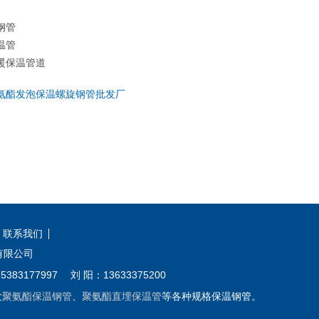
钢管
温管
暖保温管道
氨酯发泡保温螺旋钢管批发厂
联系我们
道有限公司
77997 刘 阳：13633375200
发
聚氨酯保温钢管
、
聚氨酯直埋保温管
等各种规格保温钢管。