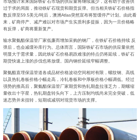
市场预计未来国际铁矿石市场的供应量将继续减少，这有助于改善供
过于求的局面，推动铁矿石现货和期货反弹。但当相关铁矿石价格指
数反弹至59.5美元/吨后，澳洲Atlas突然宣布将暂缓停产计划。由此看
来，矿商停产、减产难以对市场产生实质利多提振，因为一旦价格略
有反弹，矿商将重新复产。
输水聚氨酯保温管厂家低廉而增加采购的钢厂，在铁矿石价格持续 反
弹后，也会减缓补库行为。总体而言，国际铁矿石市场的供应量依然
明显大于需求量，因此铁矿石价格易跌难涨的特点仍将延续，铁矿石
期货快速上涨的步伐也将放缓。国内钢价延续窄幅调整。
聚氨酯直埋保温管道各成品材价格波动空间相对有限，螺纹钢、高线
以及热轧卷板价格小幅走高，冷轧卷板和中厚板价格小幅调低。经过
强势的推高后，聚氨酯保温管厂家期货和热轧期盘拉涨乏力，期螺缩
量收出十字星，热轧期盘转头向下，上方压制均线尚未完全突破，低
迷态势并未扭转，短期或减弱对现货市场的支撑。