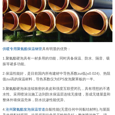
供暖专用聚氨酯保温钢管
具有明显的优势：
1.聚氨酯硬泡具有一材多用的功能，同时具备保温、防水、隔音、吸
振等诸多功能。
2.保温性能好，是目前国内所有建材中导热系数zui低(≤0.024)、热阻
值zui高的保温材料，导热系数仅为EPS发泡聚苯板的一半。
3.聚氨酯硬泡体连续致密的表皮和强度互联壁闭孔，具有理想的不透
水性。采用喷涂法施工达到防水保温层连续无接缝，形成无缝屋盖和
整体外墙保温壳体，防水抗渗性能优异。
4.
沧州聚氨酯发泡保温管道
自黏性能(无需任何中间黏结材料),与屋面
及外墙黏结牢固，抗风揭和抗负风压性能良好；整体喷涂施工，消