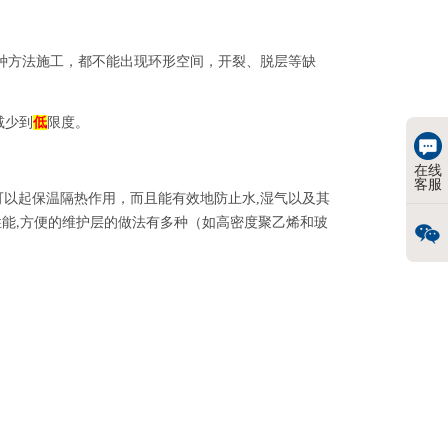
种方法施工，都不能出现环形空间，开裂、脱层等缺
减少到
低
限度。
在线
客服
可以起保温隔热作用
，
而且能有效地防止水
,
湿气以及其
性能
方便的维护层的做法有多种（如高密度聚乙烯和玻
,